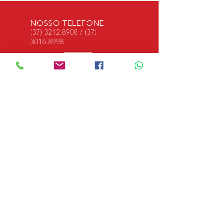
NOSSO TELEFONE
(37) 3212.8908
/
(37)
3016.8998
NOSSO EMAIL
arena273@gmail.com
NOSSOS HORÁRIOS
Segunda a sexta, das 08h às
18h - Sábado das 08h as 12h
VOLTE SEMPRE
NOSSOS SERVIÇOS
- Alinhamento
- Balanceamento
- Mecânica de Suspensão