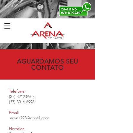
AGUARDAMOS SEU
CONTATO
Telefone
(37) 3212.8908
(37) 3016.8998
Email
arena273@gmail.com
Horários