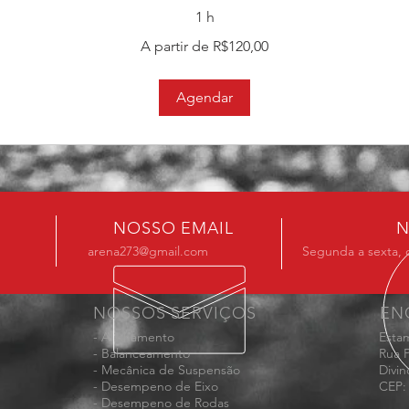
1 h
A partir de R$120,00
Agendar
NOSSO EMAIL
N
arena273@gmail.com
Segunda a sexta, 
NOSSOS SERVIÇOS
EN
- Alinhamento
Estam
- Balanceamento
Rua P
- Mecânica de Suspensão
Divin
- Desempeno de Eixo
CEP:
- Desempeno de Rodas