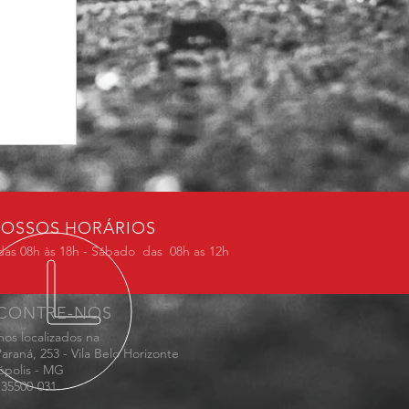
OSSOS HORÁRIOS
das 08h às 18h - Sábado das 08h as 12h
CONTRE-NOS
os localizados na
araná, 253 - Vila Belo Horizonte
ópolis - MG
 35500-031